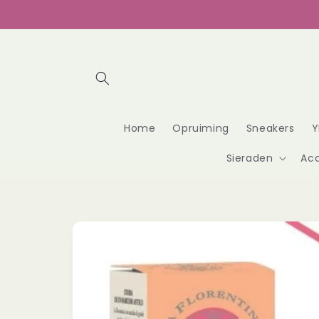
Meteen
naar de
content
Home
Opruiming
Sneakers
Y
Sieraden
Acc
Ga direct naar
productinformatie