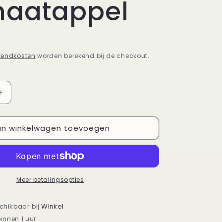
naatappel
zendkosten
worden berekend bij de checkout.
Aantal
verhogen
voor
n winkelwagen toevoegen
Body
mist
150ml
Pomegrate
-
el
Granaatappel
Meer betalingsopties
schikbaar bij
Winkel
innen 1 uur