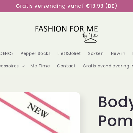
Gratis verzending vanaf €19,99 (BE)
DENCE
Pepper Socks
Liet&Joliet
Sokken
New in
essoires
Me Time
Contact
Gratis avondlevering i
Body
Pom