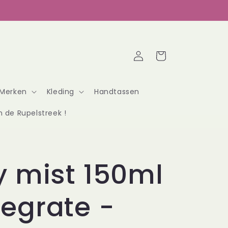
Inloggen
Winkelwagen
Merken
Kleding
Handtassen
n de Rupelstreek !
 mist 150ml
egrate -