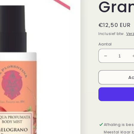
Gra
Normale
€12,50 EUR
prijs
Inclusief btw.
Ver
Aantal
Aantal
verlagen
voor
Aa
Body
mist
150ml
Pomegrate
-
Granaatapp
Afhaling is be
Meestal klaar b